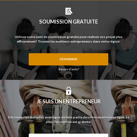
PRÉNOM ET NOM
SOUMISSION GRATUITE
COURRIEL
Utilisez notre outil de soumission gratuite pour réaliser vos projet plus
efficacement! Trouvez les meilleurs entrepreneurs dans votre région.
DÉMARRER
# DE TÉLÉPHONE
Besoin d'aide?
ADRESSE
JE SUIS UN ENTREPRENEUR
VILLE
Découvrez les multiples avantages de faire partie de notre répertoire en ligne. En
plus, l’inscription est gratuite!