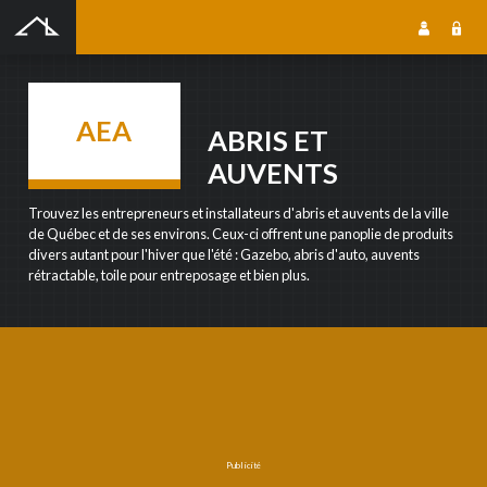
SOUMISSION GRATUITE
AEA
ABRIS ET
AUVENTS
SOUMISSION GRATUITE
Trouvez les entrepreneurs et installateurs d'abris et auvents de la ville
de Québec et de ses environs. Ceux-ci offrent une panoplie de produits
Notre outil de soumission gratuite en ligne vous permet de rejoindre une foule
divers autant pour l'hiver que l'été : Gazebo, abris d'auto, auvents
dentrepreneurs qualifiés dans le domaine que vous recherchez. Les entrepreneurs
rétractable, toile pour entreposage et bien plus.
reçoivent votre soumission, puis prennent contact avec vous pour la suite du projet. Cest
simple, rapide et efficace!
NOM DU PROJET
Publicité