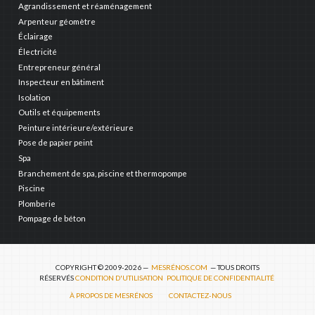
Agrandissement et réaménagement
Arpenteur géomètre
Éclairage
Électricité
Entrepreneur général
Inspecteur en bâtiment
Isolation
Outils et équipements
Peinture intérieure/extérieure
Pose de papier peint
Spa
Branchement de spa, piscine et thermopompe
Piscine
Plomberie
Pompage de béton
COPYRIGHT © 2009-2026 —
MESRÉNOS.COM
— TOUS DROITS
RÉSERVÉS
CONDITION D'UTILISATION
POLITIQUE DE CONFIDENTIALITÉ
À PROPOS DE MESRÉNOS
CONTACTEZ-NOUS