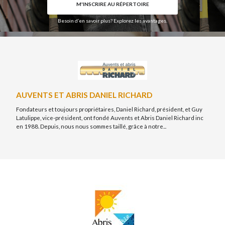
CODE POSTAL
M'INSCRIRE AU RÉPERTOIRE
Besoin d’en savoir plus? Explorez les avantages.
CATÉGORIE
Abris et Auvents
×
DESCRIPTION
AUVENTS ET ABRIS DANIEL RICHARD
Fondateurs et toujours propriétaires, Daniel Richard, président, et Guy
Latulippe, vice-président, ont fondé Auvents et Abris Daniel Richard inc
en 1988. Depuis, nous nous sommes taillé, grâce à notre...
FICHIERS
Déposez vos photos & documents ici, ou cliquez pour les sélectionner.